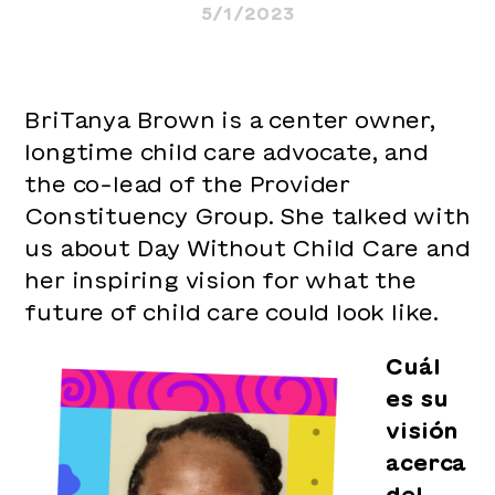
5/1/2023
Child
Care
Provide
BriTanya Brown is a center owner,
&
longtime child care advocate, and
Leader
the co-lead of the Provider
BriTany
Constituency Group. She talked with
Brown
us about Day Without Child Care and
her inspiring vision for what the
future of child care could look like.
Cuál
es su
visión
acerca
del