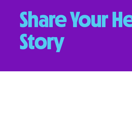
Share Your He
Story